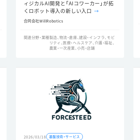
ィジカルAI開発と「AIコワーカー」が拓
くロボット導入の新しい入口
合同会社WillRobotics
関連分野・業種
製造、物流・倉庫、建設・インフラ、モビ
リティ、医療・ヘルスケア、介護・福祉、
農業・一次産業、小売・店舗
2026/03/18
基盤技術・サービス