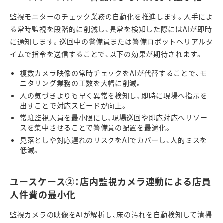
監視モニターのチェック業務の自動化を推進します。人手によ
る常時監視を段階的に削減し、異常を検知した際には
AI
が即時
に通知します。巡回中の警備員または警備ロボットへリアルタ
イムで指令を送信することで、以下の効果が期待されます。
複数カメラ映像の常時チェックを
AI
が代替することで、モ
ニタリング業務の工数を大幅に削減。
人の気づきよりも早く異常を検知し、即時に現場へ指示を
出すことで対応スピードが向上。
常駐監視人員を最小限にし、現場巡回や即応対応へリソー
スを集中させることで警備員の配置を最適化。
見落としや対応遅れのリスクを
AI
でカバーし、人的ミスを
低減。
ユースケース
②
：店内監視カメラ連動による店員
人件費の最小化
監視カメラの映像を
AI
が解析し、床の汚れを自動検知して清掃