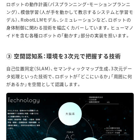
ロボットの動作計画（パスプランニング・モーションプランニ
ング）、模倣学習（人が手を動かして教示するシステムと学習モ
デル）、
RobotLLM
モデル、シミュレーションなど、ロボットの
身体制御に関わる技術を幅広くカバーしています。ヒューマノ
イドを含む各種ロボットの「動かす」部分の実装を担います。
③
空間認知系：環境を
3
次元で把握する技術
自己位置同定（
SLAM
）、セマンティックマップ生成、
3
次元デー
タ処理といった技術で、ロボットが「どこにいるか」「周囲に何
があるか」を空間として認識します。