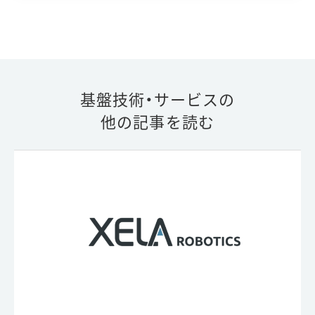
捉え、常識やドメイン知識と接続して判断できる
VLM/LLM系のアプローチが、これからのフィジカルAIで
決定的な差を生む大きな方向性であることを、具体的なユ
ースケースとともに示してくれる内容でした。
その中でもForcesteed Robotics様は、技術の幅と実装力
基盤技術・サービスの
が際立っています。状況理解・意思決定だけでなく、ロボ
ットを実際に動かす制御、環境を把握する空間認知までを
他の記事を読む
射程に入れ、それらを統合する構想を持っています。特に
「好奇心」を持つロボットを開発することで、現場の事象
に対して自ら学び続け、適応する能力を高めている点が印
象的でした。さらに「人工意識（AC）」というアーキテクチ
ャで、継続的な学習を行う仕組みを組み込んでいる点も特
筆すべきです。
加えて、豊富な技術シーズ群に加え、製造業・ロボティクス
の現場を知り尽くしたメンバーによる高速な開発体制で
す。フィジカルAIを活用したロボット開発、あるいは用途
開発を検討されている企業の方にとって、Forcesteed
Robotics様は相談すべきパートナーの一社だと感じまし