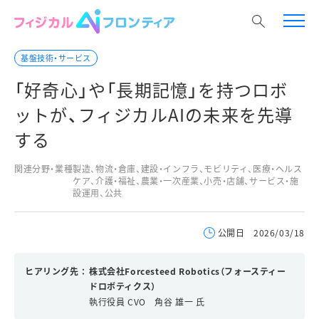
基盤技術・サービス
「好奇心」や「長期記憶」を持つロボ
ットが、フィジカルAIの未来を先導
する
関連分野・業種
製造、物流・倉庫、建設・インフラ、モビリティ、医療・ヘルス
ケア、介護・福祉、農業・一次産業、小売・店舗、サービス・施
設運用、公共
公開日
2026/03/18
ヒアリング先
株式会社Forcesteed Robotics（フォースティー
ドロボティクス）
執行役員 CVO 角谷 雄一 氏