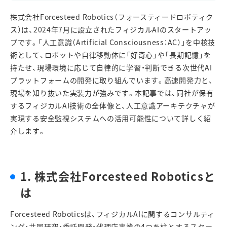
株式会社
Forcesteed Robotics
（フォースティードロボティク
ス）は、
2024
年
7
月に設立されたフィジカル
AI
のスタートアッ
プです。「人工意識（
Artificial Consciousness
：
AC
）」を中核技
術として、ロボットや自律移動体に「好奇心」や「長期記憶」を
持たせ、現場環境に応じて自律的に学習・判断できる次世代
AI
プラットフォームの開発に取り組んでいます。高速開発力と、
現場を知り抜いた実装力が強みです。本記事では、同社が保有
するフィジカル
AI
技術の全体像と、人工意識アーキテクチャが
実現する安全監視システムへの活用可能性について詳しく紹
介します。
1.
株式会社
Forcesteed Robotics
と
は
Forcesteed Robotics
は、フィジカル
AI
に関するコンサルティ
ング・共同研究・委託開発・代理店事業の
4
つを柱とするスター