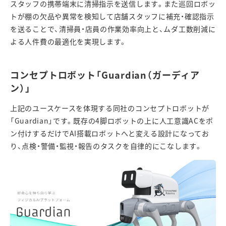
スタッフの携帯端末に清掃指示を送信します。また巡回ロボッ
トが棚の欠品や異常を検知して店舗スタッフに補充・確認指示
を送ることで、清掃員・店員の作業効率向上と、ムダ工数削減に
よる人件費の最適化を実現します。
コンセプトロボット「
Guardian
（ガーディア
ン）」
上記のユースケースを体現する同社のコンセプトロボットが
「
Guardian
」です。既存の
4
脚ロボットの上に人工意識
AC
をポ
ン付けするだけで
AI
搭載ロボットへと変える設計になってお
り、点検・警備・監視・報告のタスクを自律的にこなします。