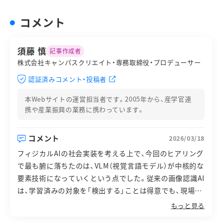
コメント
須藤 慎
記事作成者
株式会社キャンパスクリエイト・専務取締役・プロデューサー
認証済みコメント・投稿者
本Webサイトの運営担当者です。2005年から、産学官連
携や産業振興の業務に携わっています。
コメント
2026/03/18
フィジカルAIの社会実装を考える上で、今回のヒアリング
で最も腑に落ちたのは、VLM（視覚言語モデル）が中核的な
要素技術になっていくという点でした。従来の画像認識AI
は、学習済みの対象を「検出する」ことは得意でも、現場で
起きる出来事を文脈ごと理解し、未知の状況に柔軟に対処
もっと見る
するには限界があります。だからこそ、映像を意味として