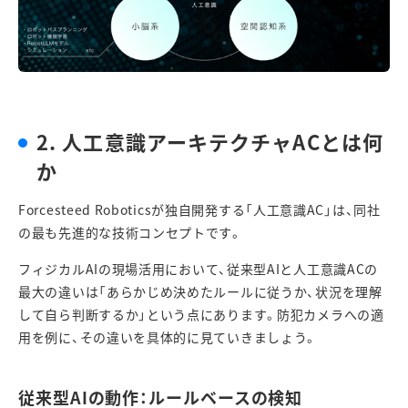
2.
人工意識アーキテクチャ
AC
とは何
か
Forcesteed Robotics
が独自開発する「人工意識
AC
」は、同社
の最も先進的な技術コンセプトです。
フィジカル
AI
の現場活用において、従来型
AI
と人工意識
AC
の
最大の違いは「あらかじめ決めたルールに従うか、状況を理解
して自ら判断するか」という点にあります。防犯カメラへの適
用を例に、その違いを具体的に見ていきましょう。
従来型
AI
の動作：ルールベースの検知