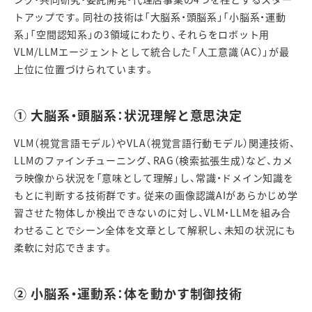
トアップです。同社の技術は「大脳系・頭脳系」「小脳系・運動
系」「空間認知系」の
3
領域にわたり、それらをロボット用
VLM/LLM
エージェントとして統合した「人工意識（
AC
）」が最
上位に位置づけられています。
①
大脳系・頭脳系：状況理解と意思決定
VLM
（視覚言語モデル）や
VLA
（視覚言語行動モデル）関連技術、
LLM
のファインチューニング、
RAG
（検索拡張生成）など、カメ
ラ映像から状況を「意味として理解」し、常識・ドメイン知識を
もとに判断する技術群です。従来の画像認識
AI
があらかじめ学
習させた物体しか検出できないのに対し、
VLM
・
LLM
を組み合
わせることでシーン全体を文章として解釈し、未知の状況にも
柔軟に対応できます。
②
小脳系・運動系：体を動かす制御技術