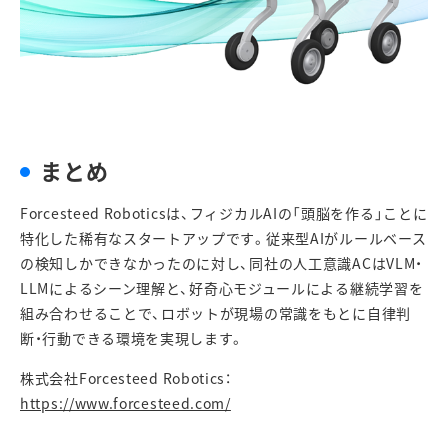
まとめ
Forcesteed Robotics
は、フィジカル
AI
の「頭脳を作る」ことに
特化した稀有なスタートアップです。従来型
AI
がルールベース
の検知しかできなかったのに対し、同社の人工意識
AC
は
VLM
・
LLM
によるシーン理解と、好奇心モジュールによる継続学習を
組み合わせることで、ロボットが現場の常識をもとに自律判
断・行動できる環境を実現します。
株式会社
Forcesteed Robotics
：
https://www.forcesteed.com/