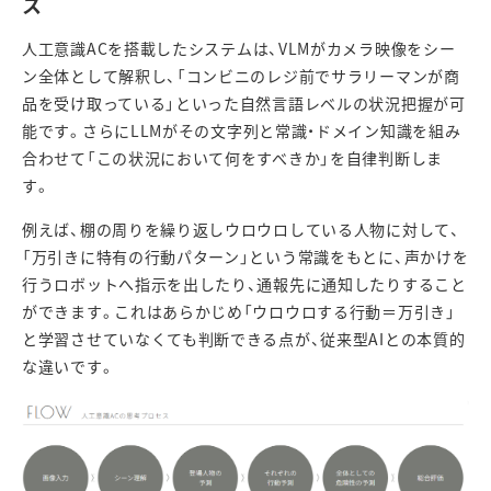
ス
人工意識
AC
を搭載したシステムは、
VLM
がカメラ映像をシー
ン全体として解釈し、「コンビニのレジ前でサラリーマンが商
品を受け取っている」といった自然言語レベルの状況把握が可
能です。さらに
LLM
がその文字列と常識・ドメイン知識を組み
合わせて「この状況において何をすべきか」を自律判断しま
す。
例えば、棚の周りを繰り返しウロウロしている人物に対して、
「万引きに特有の行動パターン」という常識をもとに、声かけを
行うロボットへ指示を出したり、通報先に通知したりすること
ができます。これはあらかじめ「ウロウロする行動＝万引き」
と学習させていなくても判断できる点が、従来型
AI
との本質的
な違いです。