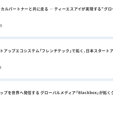
ーカルパートナーと共に走る ― ティーエスアイが実現する“グ
社
トアップエコシステム「フレンチテック」で拓く、日本スタート
E
ップを世界へ発信する グローバルメディア「Blackbox」が拓