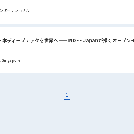
ンターナショナル
日本ディープテックを世界へ——INDEE Japanが描くオープ
E Singapore
1