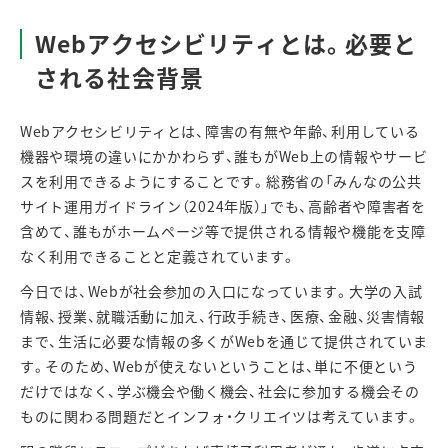
Web
アクセシビリティとは。必要と
される社会背景
Web
アクセシビリティとは、障害の有無や年齢、利用している
機器や環境の違いにかかわらず、誰もが
Web
上の情報やサービ
スを利用できるようにすることです。総務省の「みんなの公共
サイト運用ガイドライン（
2024
年版）」でも、高齢者や障害者を
含めて、誰もがホームページ等で提供される情報や機能を支障
なく利用できることと定義されています。
今日では、
Web
が社会参加の入口になっています。大学の入試
情報、授業、就職活動に加え、行政手続き、医療、金融、災害情報
まで、生活に必要な情報の多くが
Web
を通じて提供されていま
す。そのため、
Web
が使えないということは、単に不便という
だけではなく、学ぶ機会や働く機会、社会に参加する機会その
ものに関わる問題だとインフォ・クリエイツは考えています。