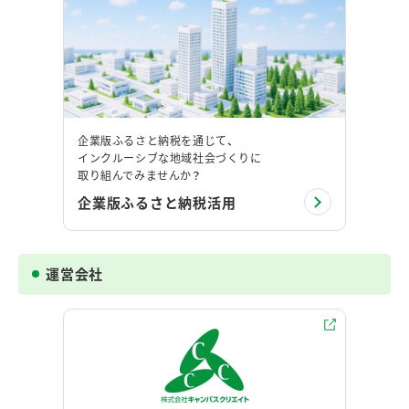
自社WebサイトのWebアクセシビリティを評価するとい
う発想は、多くの方にとって、これまで考える機会が少な
かったのではないかと思います。本記事を通じて少しで
も気になった方は、ぜひインフォ・クリエイツ様のサービ
スを活用されてみてはいかがでしょうか。まず評価を行
い、その改善点を見出して一つずつ改善していくことが、
企業版ふるさと納税を通じて、
利用者の満足度や信頼の向上を通じて、事業の成長につな
インクルーシブな地域社会づくりに
がる機会となるかもしれません。誰も取り残さない情報
取り組んでみませんか？
のあり方を考えることは、これからの組織にとって欠かせ
企業版ふるさと納税活用
ない視点になるとインタビューを通じて感じました。
運営会社