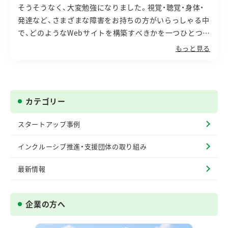
そうそうなく、大変勉強になりました。視覚・聴覚・身体・
発達など、さまざまな障害をお持ちの方がいらっしゃる中
で、どのようなWebサイトを構築すべきかを一つひとつ伺
うことで、これまで当たり前だと思っていた表現が、人に
もっと見る
よっては情報の壁になりうるのだと気づかされました。
特に、自動で切り替わるカルーセルが利用者に与える影響
などは、言われてみて初めてその意味が腑に落ちるもので
した。便利さや見栄えだけでなく、誰にとっても使えるか
カテゴリー
どうかという視点から、Webサイトの在り方を改めて捉え
直す必要性を強く感じました。
スタートアップ事例
インフォ・クリエイツ様が2000年代初期からこうした検
インクルーシブ推進・支援団体の取り組み
討と経験を積み重ねてこられたことには、率直に驚かされ
ます。長年にわたり培われた知見や実績は、障がいのある
最新情報
方への合理的配慮がますます重要になる現代社会におい
て、存分に生かされるべきものだと感じました。検査機関
としての認定や、企業・大学を横断した調査レポートの発
企業の方へ
信など、その取り組みは個々の対応にとどまらず、社会全
体の底上げを見据えています。