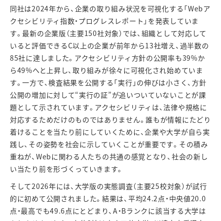
同社は
2024
年から、企業の取り組み状況を可視化する「
Web
ア
クセシビリティ指数・プログレスレポート」を発表していま
す。最新の企業版（主要
150
社対象）では、組織として対応して
いると評価できる
C
以上の企業が前年から
13
社増え、過半数の
85
社に達しました。アクセシビリティ方針の公開率も
39%
か
ら
49%
へと上昇し、取り組みが徐々に可視化され始めていま
す。一方で、検査結果を公開する「実行」の伸びは小さく、方針
公開の増加に対して
“
実行の証
”
が追いついていないことが課
題として示されています。アクセシビリティは、法律や規格に
対応するためだけのものではありません。誰もが情報にたどり
着けることを当たり前にしていくために、企業や大学が自ら実
践し、その姿勢を社会に示していくことが重要です。その積み
重ねが、
Web
に関わる人たちの共通の感覚となり、社会の新し
い当たり前を形づくっていきます。
そして
2026
年には、大学版の実態調査（主要
25
校対象）が試行
的に初めて公開されました。結果は、平均
24.2
点・中央値
20.0
点・最高でも
49.6
点にとどまり、
A
・
B
ランクに該当する大学は