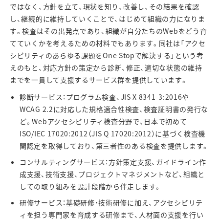
ではなく、方針を立て、現状を知り、改善し、その結果を確認
し、継続的に維持していくことで、はじめて組織の力になりま
す。検査はその出発点であり、組織が自分たちの
Web
をどう育
てていくかを考えるための材料でもあります。同社は「アクセ
シビリティのあらゆる課題を
One Stop
で解決する」という考
えのもと、対応方針の策定から診断、修正、適切な状態の維持
までを一貫して支援するサービス群を提供しています。
診断サービス：プログラム検査、
JIS X 8341-3:2016
や
WCAG 2.2
に対応した規格適合性検査、検査証明書の発行な
ど。
Web
アクセシビリティ検査分野で、日本で初めて
ISO/IEC 17020:2012
（
JIS Q 17020:2012
）に基づく検査機
関認定を取得しており、第三者性のある検査を提供します。
コンサルティングサービス：方針策定支援、ガイドライン作
成支援、技術支援、プロジェクトマネジメントなど、組織と
しての取り組みを設計段階から伴走します。
研修サービス：基礎研修・技術研修に加え、アクセシビリテ
ィを担う専門家を育成する研修まで、人材面の支援を行い