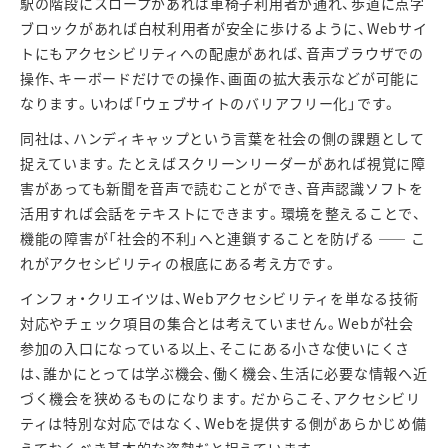
駅の階段にスロープがあれば車椅子利用者が通れ、歩道に点字
ブロックがあれば白杖利用者が安全に歩けるように、
Web
サイ
トにもアクセシビリティへの配慮があれば、音声ブラウザでの
操作、キーボードだけでの操作、画面の拡大表示などが可能に
なります。いわば「ウェブサイトのバリアフリー化」です。
同社は、ハンディキャップという言葉を社会の側の課題として
捉えています。たとえばスクリーンリーダーがあれば視覚に障
害があっても新聞を音声で読むことができ、音声認識ソフトを
活用すれば会話をテキストにできます。環境を整えることで、
機能の障害が「社会的不利」へと連鎖することを防げる
――
こ
れがアクセシビリティの根底にある考え方です。
インフォ・クリエイツは、
Web
アクセシビリティを単なる技術
対応やチェック項目の集合とは考えていません。
Web
が社会
参加の入口になっている以上、そこにある小さな使いにくさ
は、誰かにとっては学ぶ機会、働く機会、生活に必要な情報へ近
づく機会を狭めるものになります。だからこそ、アクセシビリ
ティは特別な対応ではなく、
Web
を提供する側があらかじめ備
えておくべき基本的な姿勢だと捉えています。