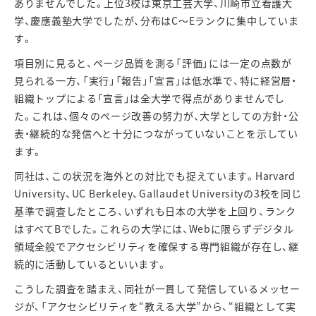
ありませんでした。上位
3
校は東京工芸大学、川崎市立看護大
学、慶應義塾大学でしたが、分布は
C
〜
E
ランクに集中していま
す。
項目別に見ると、ページ品質を測る「評価」には一定の点数が
見られる一方、「実行」「報告」「宣言」は低水準で、特に経営層・
組織トップによる「宣言」は全大学で得点がありませんでし
た。これは、個々のページ改善の努力が、大学としての方針・公
表・継続的な発信へと十分につながっていないことを示してい
ます。
同社は、この状況を海外との対比でも捉えています。
Harvard
University
、
UC Berkeley
、
Gallaudet University
の
3
校を同じ
基準で調査したところ、いずれも日本の大学を上回り、ランク
はすべて
B
でした。これらの大学には、
Web
に限らずデジタル
領域全般でアクセシビリティを確保する専門組織が存在し、継
続的に活動しているといいます。
こうした調査を踏まえ、同社が一貫して発信しているメッセー
ジが、「アクセシビリティを
“
教える大学
”
から、
“
組織として実