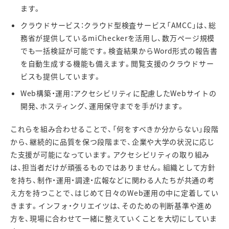
ます。
クラウドサービス：クラウド型検査サービス「
AMCC
」は、総
務省が提供している
miChecker
を活用し、数万ページ規模
でも一括検証が可能です。検査結果から
Word
形式の報告書
を自動生成する機能も備えます。閲覧支援のクラウドサー
ビスも提供しています。
Web
構築・運用：アクセシビリティに配慮した
Web
サイトの
開発、ホスティング、運用保守までを手がけます。
これらを組み合わせることで、「何をすべきか分からない」段階
から、継続的に品質を保つ段階まで、企業や大学の状況に応じ
た支援が可能になっています。アクセシビリティの取り組み
は、担当者だけが頑張るものではありません。組織として方針
を持ち、制作・運用・調達・広報などに関わる人たちが共通の考
え方を持つことで、はじめて日々の
Web
運用の中に定着してい
きます。インフォ・クリエイツは、そのための判断基準や進め
方を、現場に合わせて一緒に整えていくことを大切にしていま