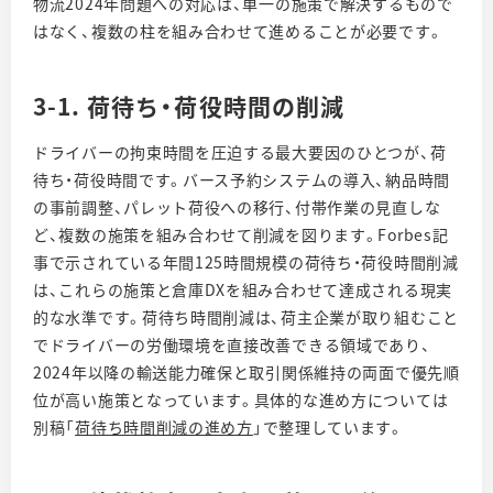
物流2024年問題への対応は、単一の施策で解決するもので
はなく、複数の柱を組み合わせて進めることが必要です。
3-1. 荷待ち・荷役時間の削減
ドライバーの拘束時間を圧迫する最大要因のひとつが、荷
待ち・荷役時間です。バース予約システムの導入、納品時間
の事前調整、パレット荷役への移行、付帯作業の見直しな
ど、複数の施策を組み合わせて削減を図ります。Forbes記
事で示されている年間125時間規模の荷待ち・荷役時間削減
は、これらの施策と倉庫DXを組み合わせて達成される現実
的な水準です。荷待ち時間削減は、荷主企業が取り組むこと
でドライバーの労働環境を直接改善できる領域であり、
2024年以降の輸送能力確保と取引関係維持の両面で優先順
位が高い施策となっています。具体的な進め方については
別稿「
荷待ち時間削減の進め方
」で整理しています。