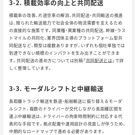
3-2. 積載効率の向上と共同配送
積載率の改善、片道空車の解消、共同配送・共同輸送の推進
は、限られた輸送能力で社会全体の物流需要を支えるため
の直接的な施策です。同業種・異業種の共同配送、幹線・ラス
トマイルの共同化、業界団体主導のプラットフォーム型共
同配送など、類型は複数ありますが、いずれも個社単独では
到達できない規模のインパクトを生み出すことができま
す。共同配送の進め方については別稿「
共同配送とは
」で詳
しく整理しています。
3-3. モーダルシフトと中継輸送
長距離トラック輸送を鉄道・船舶輸送に振り替えるモーダ
ルシフト、複数のドライバーが交代しながら長距離区間を
運ぶ中継輸送は、ドライバーの拘束時間制約に対応する代
表的な手段です。拠点配置や運用設計の見直しが伴うため、
中期的なロードマップで進める必要があります。