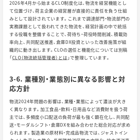
2026年4月から始まるCLO制度化は、物流を経営機能とし
て位置づけ、荷主企業の経営層が直接的に責任を負う仕組
みとして設計されています。これまで調達部門・物流部門の
実務課題として扱われてきた物流を、経営計画の中で統括
する役職を整備することで、荷待ち・荷役時間削減、積載効
率向上、共同配送推進、倉庫DX投資といった改善施策が組
織的に動き出します。CLOの選任と機能化については別稿
「
CLO（物流統括管理者）とは
」で整理しています。
3-6. 業種別・業態別に異なる影響と対
応方針
物流2024年問題の影響は、業種・業態によって濃淡が大き
く異なります。加工食品・飲料・日用品など消費財を扱う荷
主では、多頻度小口配送の負荷が最も強く顕在化し、共同配
送・モーダルシフト・倉庫DXを組み合わせた総合対応が求め
られます。製造業の原材料・完成品物流では、ジャストイン