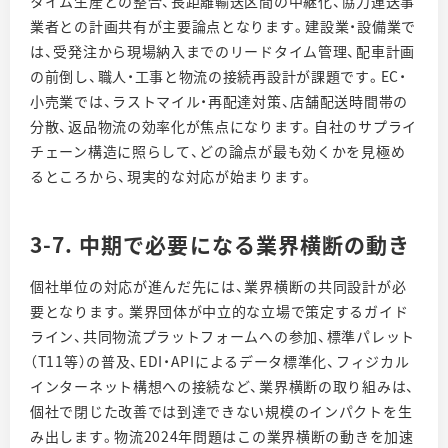
タイム生産との整合、長距離輸送区間の中継化、協力運送事
業者との計画共有が主要論点となります。建設業・設備業で
は、受発注から現場納入までのリードタイム管理、配車計画
の前倒し、職人・工事と物流の接続再設計が課題です。EC・
小売業では、ラストマイル・再配達対策、店舗配送時間帯の
分散、返品物流の効率化が焦点になります。自社のサプライ
チェーン構造に照らして、どの論点が最も効くかを見極め
るところから、現実的な対応が始まります。
3-7. 中期で必要になる業界横断の動き
個社単位の対応が進んだ先には、業界横断の共同設計が必
要となります。業界団体が中立的な立場で策定するガイド
ライン、共同物流プラットフォームへの参加、標準パレット
（T11等）の普及、EDI・APIによるデータ標準化、フィジカル
インターネット構想への接続など、業界横断の取り組みは、
個社で閉じた改善では到達できない規模のインパクトを生
み出します。物流2024年問題はこの業界横断の動きを加速