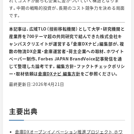
れてコストが膨らむ企業に差がついていく構造となりま
す。中期の戦略的投資が、長期のコスト競争力を決める局面
です。
本記事は、広域TLO（技術移転機関）として大学・研究機関と
産業界を700テーマ超の共同研究で結んできた株式会社キ
ャンパスクリエイトが運営する「倉庫DXナビ」編集部が、複
数の物流DX企業・倉庫運営者・荷主企業への取材、ホワイト
ペーパー制作、Forbes JAPAN BrandVoice記事発信を通
じて整理した論考です。編集方針・ファクトチェックポリシ
ー・取材依頼は
倉庫DXナビ 編集方針
をご参照ください。
最終更新日：2026年4月21日
主要出典
倉庫DXオープンイノベーション推進プロジェクト ホワ