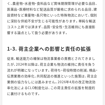
く、農産物・水産物・食料品など賞味期限管理が必要な品目、
医薬品・医療材料など配送品質が厳格に求められる品目、建
設資材など重量物・長尺物といった特殊物流において、個別
に深刻な供給不安が生じる可能性があります。単純な輸送
コスト上昇では済まず、品質・安全性・生活維持にも直接影
響する論点として扱う必要があります。
1-3. 荷主企業への影響と責任の拡張
従来、輸送能力の確保は物流事業者の責務とされてきまし
たが、2024年以降は、荷主企業も物流の維持に責任を負う
流れが明確になっています。荷待ち・荷役時間の削減、検品・
伝票業務の効率化、共同配送の推進といった施策は、荷主企
業側の協力なしには進みません。2026年4月の改正物流効
率化法によるCLO制度化は、この荷主責任の拡張を制度的
に裏付けるものです。