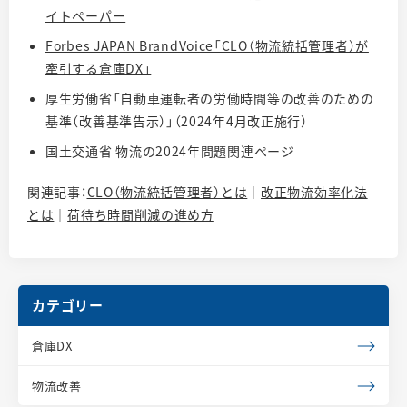
イトペーパー
Forbes JAPAN BrandVoice「CLO（物流統括管理者）が
牽引する倉庫DX」
厚生労働省「自動車運転者の労働時間等の改善のための
基準（改善基準告示）」（2024年4月改正施行）
国土交通省 物流の2024年問題関連ページ
関連記事：
CLO（物流統括管理者）とは
｜
改正物流効率化法
とは
｜
荷待ち時間削減の進め方
カテゴリー
倉庫DX
物流改善