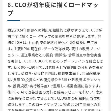
6. CLOが初年度に描くロードマッ
プ
物流2024年問題への対応を組織的に動かすうえで、CLOが
初年度に描くロードマップの骨格を参考に整理します。最
初の90日は、社内物流の現状可視化と関係構築に充てま
す。主要KPIの現在値、データ取得状況、既往の改善プロジ
ェクト、運送事業者との契約・関係性、倉庫拠点の稼働実態
を棚卸し、CEO／COO／CIOとのレポートラインを確立しま
す。続く90〜180日で、改善計画と投資判断の枠組みを策定
します。荷待ち・荷役時間削減、積載効率向上、共同配送検
討、倉庫DX投資などの優先順位を3軸（KPI改善ポテンシャ
ル・投資規模・実行難易度）で整理し、経営会議に諮ります。
後半6ヶ月で改善計画の実行と成果レビューを行い、年度末
に取締役会に報告することで、CLO機能の組織的正当性を
確立します。このロードマップは、物流2024年問題への対
応を単発の施策ではなく組織的な継続活動として定着させ