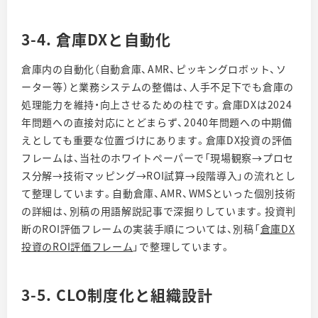
3-4. 倉庫DXと自動化
倉庫内の自動化（自動倉庫、AMR、ピッキングロボット、ソ
ーター等）と業務システムの整備は、人手不足下でも倉庫の
処理能力を維持・向上させるための柱です。倉庫DXは2024
年問題への直接対応にとどまらず、2040年問題への中期備
えとしても重要な位置づけにあります。倉庫DX投資の評価
フレームは、当社のホワイトペーパーで「現場観察→プロセ
ス分解→技術マッピング→ROI試算→段階導入」の流れとし
て整理しています。自動倉庫、AMR、WMSといった個別技術
の詳細は、別稿の用語解説記事で深掘りしています。投資判
断のROI評価フレームの実装手順については、別稿「
倉庫DX
投資のROI評価フレーム
」で整理しています。
3-5. CLO制度化と組織設計