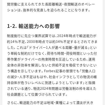
間労働に支えられてきた長距離輸送・夜間輸送のオペレー
ションは、抜本的な見直しを迫られることになります。
1-2. 輸送能力への影響
制度施行に先立つ業界試算では、2024年時点で輸送能力が
約14％不足、2030年時点では約34％不足するとされてきま
した。これは「ドライバー1人が運べる距離・量が減る」とい
う単純な制約だけでなく、荷待ち時間・荷役時間といった付
帯作業がドライバーの拘束時間を圧迫しているため、運用
全体の非効率を解消しないと供給不足を吸収できないとい
う構造を示しています。Forbes記事の冒頭でも「労働人口
の減少・人手不足はもはや、社会インフラとしての物流の維
持自体が危ういレベルに到達しようとしています」と指摘
されている通り、物流2024年問題は労働法制の枠を超えた
社会課題として位置づけられています。
さらに、輸送能力の不足は地域・業種によって濃淡が大き