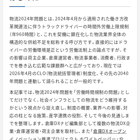
物流2024年問題とは、2024年4月から適用された働き方改
革関連法に伴うトラックドライバーの時間外労働上限規制
（年960時間）と、これを契機に顕在化した物流業界全体の
構造的な供給不足を総称する呼び方です。直接的にはドラ
イバーの労働環境是正という労働法制上の論点ですが、そ
の影響は荷主企業、倉庫運営者、物流事業者、消費者、行政ま
でを巻き込む広範な課題群へと広がっており、現在では
2026年4月のCLO（物流統括管理者）制度化、その先の2040
年問題と連動して語られることが一般的です。
本記事では、物流2024年問題を「労働時間規制の問題」とし
てだけでなく、社会インフラとしての物流をどう維持する
かという視点から捉え直し、制度の概要、業界への影響、対
応の柱となる施策、産学連携の役割、そして今後の見通しま
でを整理します。倉庫DXナビ編集部として複数の物流DX企
業・倉庫運営者・荷主企業を取材し、また「
倉庫DXオープン
イノベーション推進プロジェクト ホワイトペーパー
」や