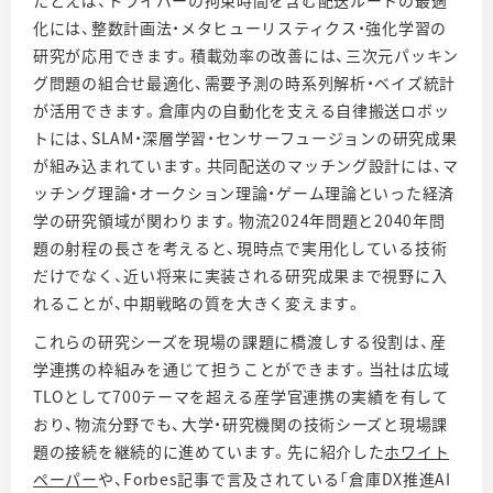
たとえば、ドライバーの拘束時間を含む配送ルートの最適
化には、整数計画法・メタヒューリスティクス・強化学習の
研究が応用できます。積載効率の改善には、三次元パッキン
グ問題の組合せ最適化、需要予測の時系列解析・ベイズ統計
が活用できます。倉庫内の自動化を支える自律搬送ロボッ
トには、SLAM・深層学習・センサーフュージョンの研究成果
が組み込まれています。共同配送のマッチング設計には、マ
ッチング理論・オークション理論・ゲーム理論といった経済
学の研究領域が関わります。物流2024年問題と2040年問
題の射程の長さを考えると、現時点で実用化している技術
だけでなく、近い将来に実装される研究成果まで視野に入
れることが、中期戦略の質を大きく変えます。
これらの研究シーズを現場の課題に橋渡しする役割は、産
学連携の枠組みを通じて担うことができます。当社は広域
TLOとして700テーマを超える産学官連携の実績を有して
おり、物流分野でも、大学・研究機関の技術シーズと現場課
題の接続を継続的に進めています。先に紹介した
ホワイト
ペーパー
や、Forbes記事で言及されている「倉庫DX推進AI