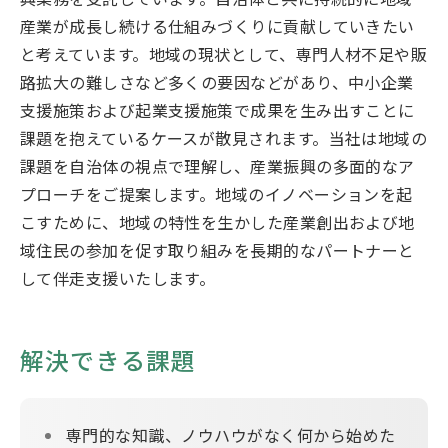
なぜなに産学官連携
産業が成長し続ける仕組みづくりに貢献していきたい
と考えています。地域の現状として、専門人材不足や販
お問い合わせ
路拡大の難しさなど多くの要因などがあり、中小企業
支援施策および起業支援施策で成果を生み出すことに
課題を抱えているケースが散見されます。当社は地域の
国際連携
企業の方
ご担当者の方
課題を自治体の視点で理解し、産業振興の多面的なア
プローチをご提案します。地域のイノベーションを起
大学関係の方
自治体の方
こすために、地域の特性を生かした産業創出および地
域住民の参加を促す取り組みを長期的なパートナーと
GLOBAL
して伴走支援いたします。
解決できる課題
サイトマップ
アクセスマップ
プライバシーポリシー
VC運用ポリシー
広域TLOとして
専門的な知識、ノウハウがなく何から始めた