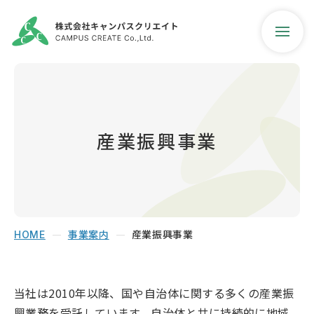
産業振興事業
会社紹介
事業案内
事業案内
産業振興事業
ご支援実績
HOME
最新情報
当社は2010年以降、国や自治体に関する多くの産業振
興業務を受託しています。自治体と共に持続的に地域