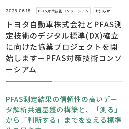
なぜなに産学官連携
2026.06.18
PFAS対策技術コンソーシアム
お知らせ
お問い合わせ
トヨタ自動車株式会社とPFAS測
定技術のデジタル標準(DX)確立
国際連携
企業の方
に向けた協業プロジェクトを開
ご担当者の方
始しますーPFAS対策技術コンソ
大学関係の方
自治体の方
ーシアム
GLOBAL
PFAS測定結果の信頼性の高いデー
サイトマップ
アクセスマップ
プライバシーポリシー
タ解析共通基盤の構築と、「測る」
VC運用ポリシー
広域TLOとして
から「判断する」までを支える標準