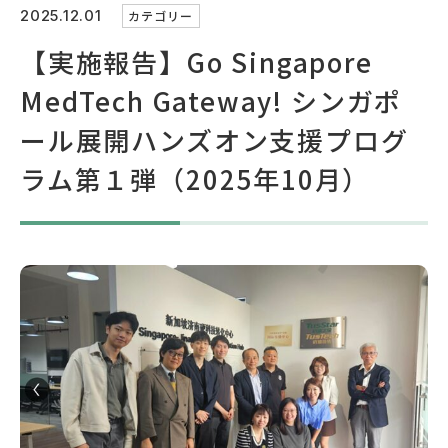
なぜなに産学官連携
2025.12.01
カテゴリー
【実施報告】Go Singapore
お問い合わせ
MedTech Gateway! シンガポ
ール展開ハンズオン支援プログ
国際連携
企業の方
ご担当者の方
ラム第１弾（2025年10月）
大学関係の方
自治体の方
GLOBAL
サイトマップ
アクセスマップ
プライバシーポリシー
VC運用ポリシー
広域TLOとして