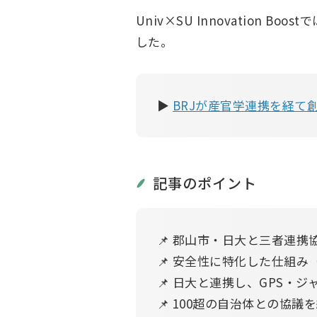
Univ×SU Innovation Boost
した。
▶
BRJが産官学連携を経て
記事のポイント
📌 郡山市・日大と三者連
📌 安全性に特化した仕組
📌 日大と連携し、GPS・
📌 100超の自治体との協