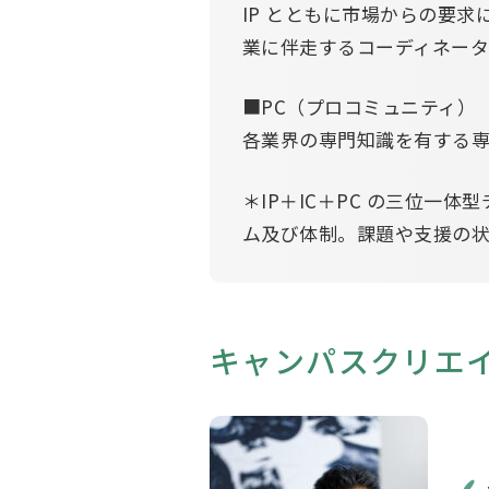
IP とともに市場からの要
業に伴走するコーディネー
■PC（プロコミュニティ）
各業界の専門知識を有する
＊IP＋IC＋PC の三位
ム及び体制。課題や支援の
キャンパスクリエ