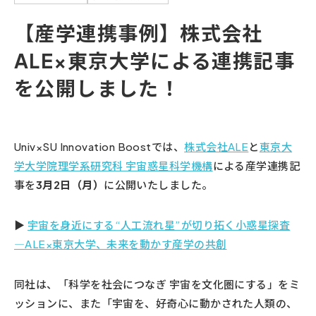
【産学連携事例】株式会社
Case Studies
ALE×東京大学による連携記事
を公開しました！
Contact
Univ×SU Innovation Boostでは、
株式会社ALE
と
東京大
学大学院理学系研究科 宇宙惑星科学機構
による産学連携記
事を
3月2日（月）
に公開いたしました。
▶
宇宙を身近にする“人工流れ星”が切り拓く小惑星探査
―ALE×東京大学、未来を動かす産学の共創
同社は、「科学を社会につなぎ 宇宙を文化圏にする」をミ
ッションに、また「宇宙を、好奇心に動かされた人類の、