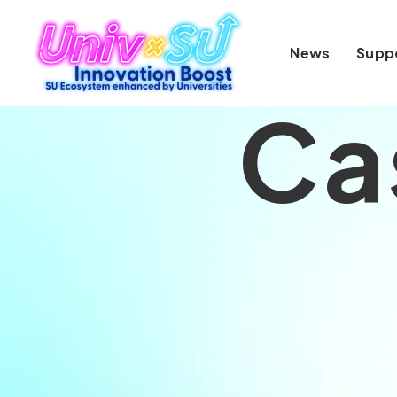
News
Supp
Ca