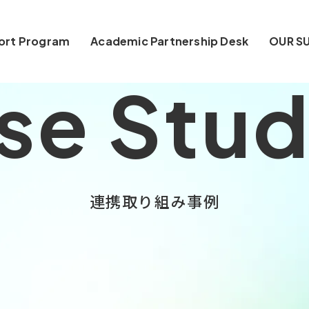
ort Program
Academic Partnership Desk
OUR S
se Stud
連携取り組み事例