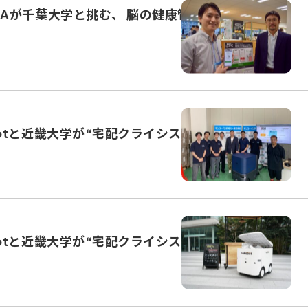
SAが千葉大学と挑む、 脳の健康管理アプリの開発・
otと近畿大学が“宅配クライシス”解消を模索②
otと近畿大学が“宅配クライシス”解消を模索①