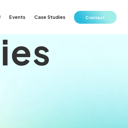
U
Events
Case Studies
Contact
ies