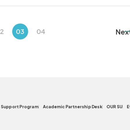
2
03
04
Nex
Support Program
Academic Partnership Desk
OUR SU
E