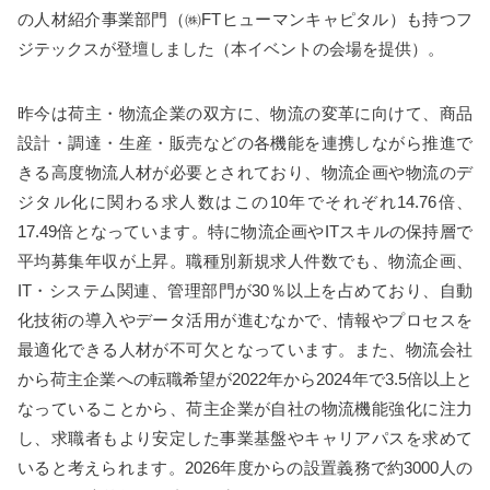
の人材紹介事業部門（㈱FTヒューマンキャピタル）も持つフ
ジテックスが登壇しました（本イベントの会場を提供）。
昨今は荷主・物流企業の双方に、物流の変革に向けて、商品
設計・調達・生産・販売などの各機能を連携しながら推進で
きる高度物流人材が必要とされており、物流企画や物流のデ
ジタル化に関わる求人数はこの10年でそれぞれ14.76倍、
17.49倍となっています。特に物流企画やITスキルの保持層で
平均募集年収が上昇。職種別新規求人件数でも、物流企画、
IT・システム関連、管理部門が30％以上を占めており、自動
化技術の導入やデータ活用が進むなかで、情報やプロセスを
最適化できる人材が不可欠となっています。また、物流会社
から荷主企業への転職希望が2022年から2024年で3.5倍以上と
なっていることから、荷主企業が自社の物流機能強化に注力
し、求職者もより安定した事業基盤やキャリアパスを求めて
いると考えられます。2026年度からの設置義務で約3000人の