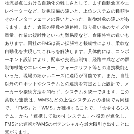
物流拠点における自動化の難しさとして、まず自動倉庫やエ
レベーターなど、対象設備の違いと、上位システムの種類や
そのインターフェースの違いといった、制御対象の違いがあ
ります。また、倉庫の坪数や通路幅、取り扱い品のサイズや
重量、作業の複雑性といった難易度など、倉庫特性の違いも
あります。同社のFMSは高い拡張性と接続性により、柔軟な
自動化を実現してこれらを解決します。具体的には、コンポ
ーネント設計により、配車や交差点制御、経路生成などの群
制御機能やエレベーター、フォークリフト等との連携機能と
いった、現場の細かいニーズに適応が可能です。また、自社
以外のロボットやシステムとの連携を前提とした設計で、メ
ーカーや接続方法を問わず、システムを統一できます。この
柔軟な連携は、WMSなどの上位システムとの接続でも同様
で、「FMS」と「WMS」が連携することで、「命令するシス
テム」から「連携して動かすシステム」へ役割が進化し、
FMSとの連携がWMSのポテンシャルを最大限引き出すことに
繋がります。