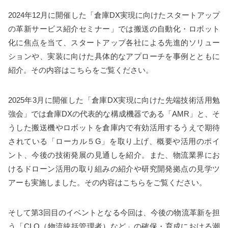
2024年12月に開催した「倉庫DX実現に向けたスタートアップ
の革新サービス紹介セミナー」では搬送の自動化・ロボット
化に焦点を当て、スタートアップ各社による先進的ソリュー
ションや、実装に向けた具体的なアプローチを事例とともに
紹介。その内容は
こちら
をご覧ください。
2025年3月に開催した「倉庫DX実現に向けた先端技術活用勉
強会」では倉庫DXの代表的な構成機器である「AMR」と、そ
うした搬送機やロボットを倉庫内で有効活用するうえで期待
されている「ローカル５G」を取り上げ、概要や活用のポイ
ント、今後の技術発展の見通しを紹介。また、物流業界にお
けるドローン活用の取り組みの紹介や研究開発拠点の見学ツ
アーも実施しました。その内容は
こちら
をご覧ください。
そして第3回目のイベントとなる今回は、今後の物流革新を担
う「CLO（物流統括管理者）など」の確保・育成における潮