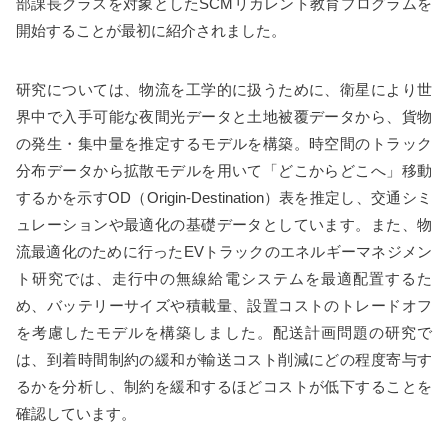
部課長クラスを対象としたSCMリカレント教育プログラムを
開始することが最初に紹介されました。
研究については、物流を工学的に扱うために、衛星により世
界中で入手可能な夜間光データと土地被覆データから、貨物
の発生・集中量を推定するモデルを構築。時空間のトラック
分布データから拡散モデルを用いて「どこからどこへ」移動
するかを示すOD（Origin-Destination）表を推定し、交通シミ
ュレーションや最適化の基礎データとしています。また、物
流最適化のために行ったEVトラックのエネルギーマネジメン
ト研究では、走行中の無線給電システムを最適配置するた
め、バッテリーサイズや積載量、設置コストのトレードオフ
を考慮したモデルを構築しました。配送計画問題の研究で
は、到着時間制約の緩和が輸送コスト削減にどの程度寄与す
るかを分析し、制約を緩和するほどコストが低下することを
確認しています。