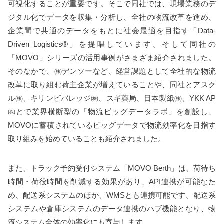
可視化することが重要です。そこで同社では、現場業務のデ
ジタル化でデータを収集・分析し、全社の物流改革を進め、
企業間で共通のデータをもとに社会最適を目指す「Data-
Driven Logistics®」を提唱しています。そして同社の
「MOVO」シリーズの活用事例がさまざま紹介されました。
そのなかで、㈱デンソーなど、経営課題として全社的な物流
改革に取り組む荷主企業が増えていることや、同社とアスク
ル㈱、キリンビバレッジ㈱、スギ薬局、日本製紙㈱、YKK AP
㈱とで業界横断型の「物流ビッグデータラボ」を創設し、
MOVOに蓄積されているビッグデータで物流効率化を目指す
取り組みを始めていることも紹介されました。
また、トラック予約受付システム「MOVO Berth」は、荷待ち
時間・荷役時間を削減する効果があり、API連携が可能なた
め、配送系システムのほか、WMSとも連携可能です。配送系
システムや倉庫システムのデータ連携のハブ機能となり、物
流システム全体の効率化にも寄与します。